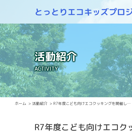
Skip
とっとり
エコキッズプロ
to
content
活動紹介
ACTIVITY
ホーム
活動紹介
R7年度こども向けエコクッキングを開催し…
R7年度こども向けエコク