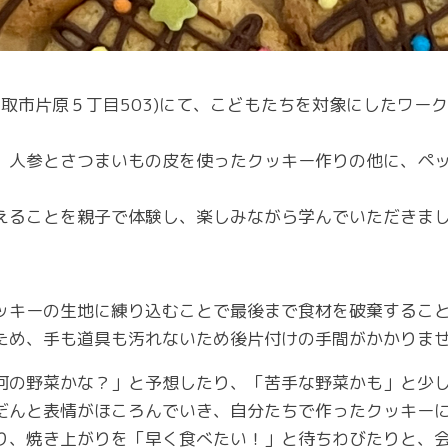
ラザ(鳥取市片原５丁目503)にて、こどもたちを対象にした
、人参とさつまいもの皮を使ったクッキー作りの他に、ペ
えることを親子で体験し、楽しみながら学んでいただきま
ッキーの生地に練り込むことで最後まで食材を破棄すること
ため、手も道具も汚れないため後片付けの手間がかかりま
何の野菜かな？」と予想したり、「苦手な野菜かも」と少
だんと表情がほころんでいき、自分たちで作ったクッキー
り、焼き上がりを「早く食べたい！」と待ちわびたりと、